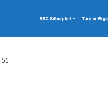
BSC Silberpfeil
Turnier-Erg
 51