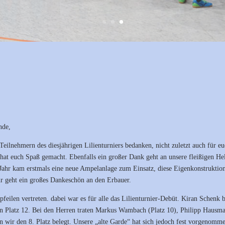
nde,
 Teilnehmern des diesjährigen Lilienturniers bedanken, nicht zuletzt auch für 
s hat euch Spaß gemacht. Ebenfalls ein großer Dank geht an unsere fleißigen H
s Jahr kam erstmals eine neue Ampelanlage zum Einsatz, diese Eigenkonstruktion
ür geht ein großes Dankeschön an den Erbauer.
feilen vertreten. dabei war es für alle das Lilienturnier-Debüt. Kiran Schenk b
oren Platz 12. Bei den Herren traten Markus Wambach (Platz 10), Philipp Hausm
 wir den 8. Platz belegt. Unsere „alte Garde“ hat sich jedoch fest vorgenomme